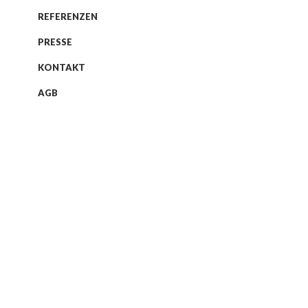
In einem aktuellen
REFERENZEN
Beitrag der
PRESSE
Wissenschaftsjourna
KONTAKT
Tamar Stelling im
niederländischen
AGB
Magazin De
Correspondent sind
meine Moor
Illustrationen als
interaktive Grafiken
eingebunden: Wenn
man mit der Maus üb
die Zahlen der
Grafiken wandert
erhält man nähere