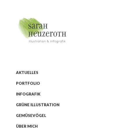
20.
Oktober
2025
0
AKTUELLES
Sarah
PORTFOLIO
Heuzeroth
Moor
INFOGRAFIK
Grafiken im
GRÜNE ILLUSTRATION
De
GEMÜSEVÖGEL
Correspond
ÜBER MICH