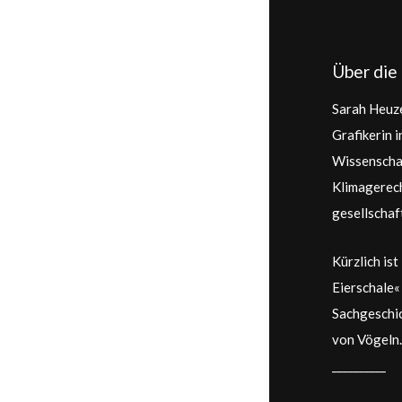
Über die 
Sarah Heuze
Grafikerin 
Wissenschaf
Klimagerech
gesellschaf
Kürzlich ist
Eierschale«
Sachgeschic
von Vögeln.
__________