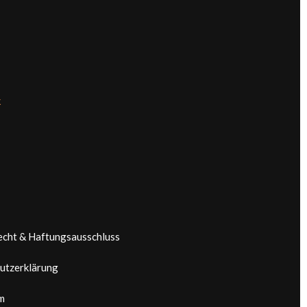
k
echt & Haftungsausschluss
utzerklärung
m