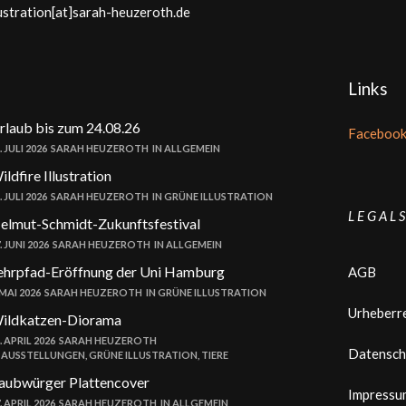
lustration[at]sarah-heuzeroth.de
Links
rlaub bis zum 24.08.26
Faceboo
. JULI 2026
SARAH HEUZEROTH
IN
ALLGEMEIN
ildfire Illustration
. JULI 2026
SARAH HEUZEROTH
IN
GRÜNE ILLUSTRATION
L E G A L S
elmut-Schmidt-Zukunftsfestival
. JUNI 2026
SARAH HEUZEROTH
IN
ALLGEMEIN
ehrpfad-Eröffnung der Uni Hamburg
AGB
 MAI 2026
SARAH HEUZEROTH
IN
GRÜNE ILLUSTRATION
Urheberr
ildkatzen-Diorama
. APRIL 2026
SARAH HEUZEROTH
Datensch
N
AUSSTELLUNGEN
,
GRÜNE ILLUSTRATION
,
TIERE
aubwürger Plattencover
Impressu
. APRIL 2026
SARAH HEUZEROTH
IN
ALLGEMEIN