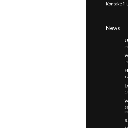
Kontakt: il
News
U
31
W
31
H
17
L
5.
W
28
I
R
27