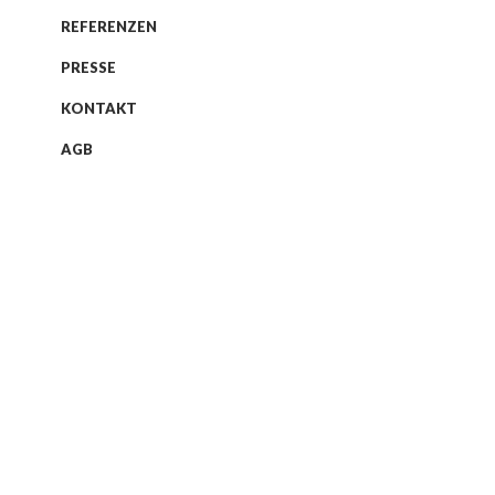
Heuzeroth
REFERENZEN
Kinderbuchil
PRESSE
Stilprobe und
KONTAKT
Charakterstudie für
ein Kinderbuch über
AGB
einen kleinen
ängstlichen
Muthasen....
28. Juni
2020
0