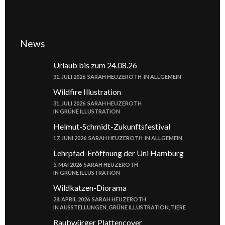
News
Urlaub bis zum 24.08.26
31. JULI 2026
SARAH HEUZEROTH
IN
ALLGEMEIN
Wildfire Illustration
31. JULI 2026
SARAH HEUZEROTH
IN
GRÜNE ILLUSTRATION
Helmut-Schmidt-Zukunftsfestival
17. JUNI 2026
SARAH HEUZEROTH
IN
ALLGEMEIN
Lehrpfad-Eröffnung der Uni Hamburg
5. MAI 2026
SARAH HEUZEROTH
IN
GRÜNE ILLUSTRATION
Wildkatzen-Diorama
28. APRIL 2026
SARAH HEUZEROTH
IN
AUSSTELLUNGEN
,
GRÜNE ILLUSTRATION
,
TIERE
Raubwürger Plattencover