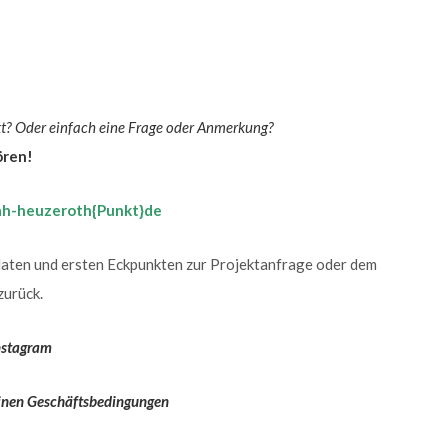
ekt? Oder einfach eine Frage oder Anmerkung?
ören!
rah-heuzeroth{
Punkt
}de
tdaten und ersten Eckpunkten zur Projektanfrage oder dem
zurück.
nstagram
inen Geschäftsbedingungen