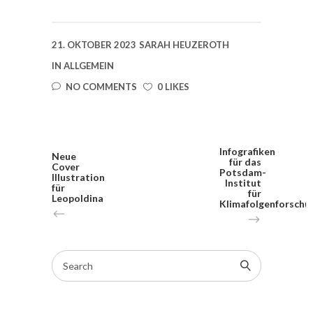
21. OKTOBER 2023
SARAH HEUZEROTH
IN
ALLGEMEIN
NO COMMENTS
0 LIKES
Infografiken
Neue
für das
Cover
Potsdam-
Illustration
Institut
für
für
Leopoldina
Klimafolgenforschu
Search
for: