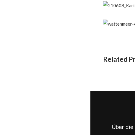
Related P
Über die 