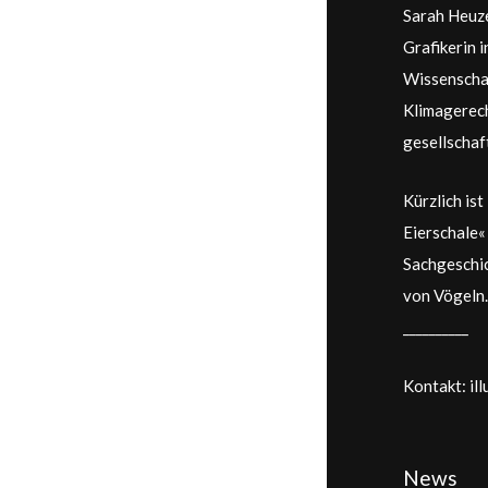
Sarah Heuze
Grafikerin 
Wissenschaf
Klimagerech
gesellschaf
Kürzlich ist
Eierschale«
Sachgeschic
von Vögeln.
__________
Kontakt: il
News