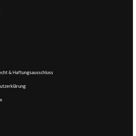
k
echt & Haftungsausschluss
utzerklärung
m