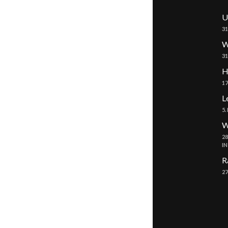
U
31
W
31
H
17
L
5.
W
28
I
R
27