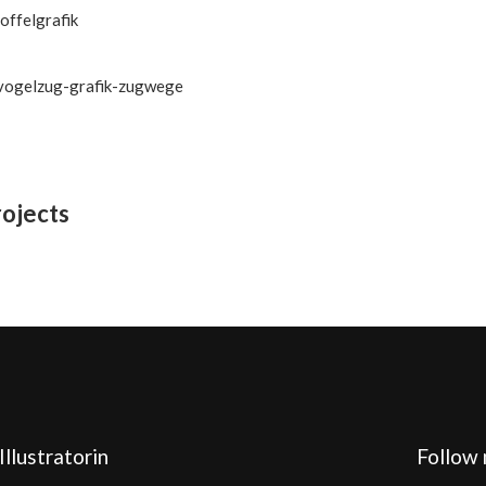
rojects
Illustratorin
Follow 