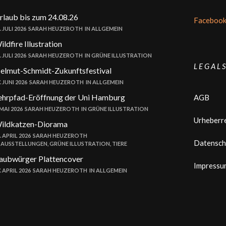
rlaub bis zum 24.08.26
Faceboo
. JULI 2026
SARAH HEUZEROTH
IN
ALLGEMEIN
ildfire Illustration
. JULI 2026
SARAH HEUZEROTH
IN
GRÜNE ILLUSTRATION
L E G A L S
elmut-Schmidt-Zukunftsfestival
. JUNI 2026
SARAH HEUZEROTH
IN
ALLGEMEIN
ehrpfad-Eröffnung der Uni Hamburg
AGB
 MAI 2026
SARAH HEUZEROTH
IN
GRÜNE ILLUSTRATION
Urheberr
ildkatzen-Diorama
. APRIL 2026
SARAH HEUZEROTH
Datensch
N
AUSSTELLUNGEN
,
GRÜNE ILLUSTRATION
,
TIERE
aubwürger Plattencover
Impressu
. APRIL 2026
SARAH HEUZEROTH
IN
ALLGEMEIN