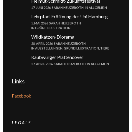
Helmut-Schmidt-Zukunftsfestival
17. JUNI 2026
SARAH HEUZEROTH
IN
ALLGEMEIN
Lehrpfad-Eröffnung der Uni Hamburg
5. MAI 2026
SARAH HEUZEROTH
IN
GRÜNE ILLUSTRATION
Wildkatzen-Diorama
28. APRIL 2026
SARAH HEUZEROTH
IN
AUSSTELLUNGEN
,
GRÜNE ILLUSTRATION
,
TIERE
Raubwürger Plattencover
27. APRIL 2026
SARAH HEUZEROTH
IN
ALLGEMEIN
Links
Facebook
L E G A L S